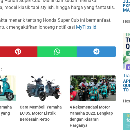
tang Honda Super Cub. Mulai dari sudah memakai
JU
EXP
a, model klasik tapi stylish, hingga harga yang fantastis.
MA
l fakta menarik tentang Honda Super Cub ini bermanfaat,
Hest
ntuk mengaktifkan lonceng notifikasi
MyTips.id
.
 :
Tra
AP
QU
TO
Hest
Yamaha
Cara Membeli Yamaha
4 Rekomendasi Motor
 yang
EC 05, Motor Listrik
Yamaha 2022, Lengkap
Berdesain Retro
dengan Kisaran
Harganya