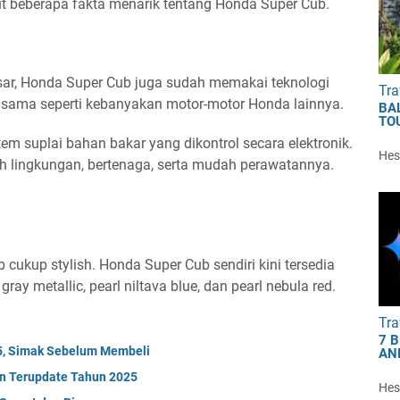
kut beberapa fakta menarik tentang Honda Super Cub.
sar, Honda Super Cub juga sudah memakai teknologi
Tra
. sama seperti kebanyakan motor-motor Honda lainnya.
BA
TO
m suplai bahan bakar yang dikontrol secara elektronik.
Hest
mah lingkungan, bertenaga, serta mudah perawatannya.
 cukup stylish. Honda Super Cub sendiri kini tersedia
ray metallic, pearl niltava blue, dan pearl nebula red.
Tra
7 
5, Simak Sebelum Membeli
AN
an Terupdate Tahun 2025
Hest