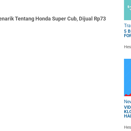
narik Tentang Honda Super Cub, Dijual Rp73
Tra
5 
FOR
Hest
Ne
VI
KL
HA
Hest