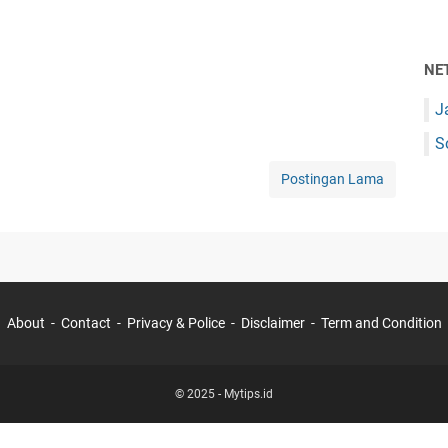
NE
J
S
Postingan Lama
About
Contact
Privacy & Police
Disclaimer
Term and Condition
© 2025 -
Mytips.id