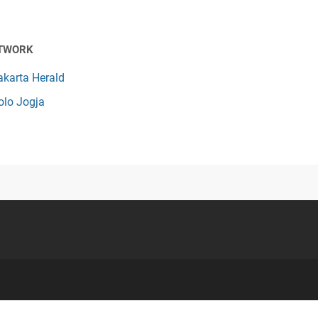
TWORK
akarta Herald
olo Jogja