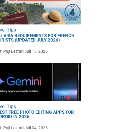
vel Tips
LI VISA REQUIREMENTS FOR FRENCH
URISTS (UPDATED JULY 2026)
i Puji Lestari
Juli 15, 2026
vel Tips
BEST FREE PHOTO EDITING APPS FOR
DROID IN 2026
i Puji Lestari
Juli 04, 2026