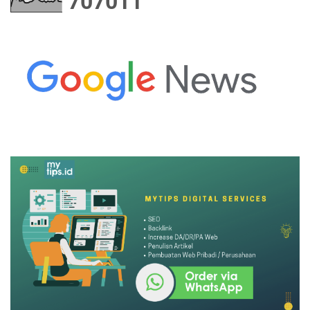
7
0
7
0
1
1