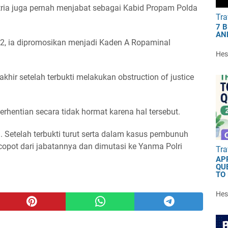
ria juga pernah menjabat sebagai Kabid Propam Polda
Tra
7 
AN
22, ia dipromosikan menjadi Kaden A Ropaminal
Hest
akhir setelah terbukti melakukan obstruction of justice
hentian secara tidak hormat karena hal tersebut.
ia. Setelah terbukti turut serta dalam kasus pembunuh
icopot dari jabatannya dan dimutasi ke Yanma Polri
Tra
AP
QU
TO
Hest