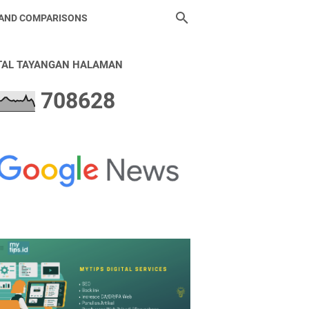
 AND COMPARISONS
TAL TAYANGAN HALAMAN
7
0
8
6
2
8