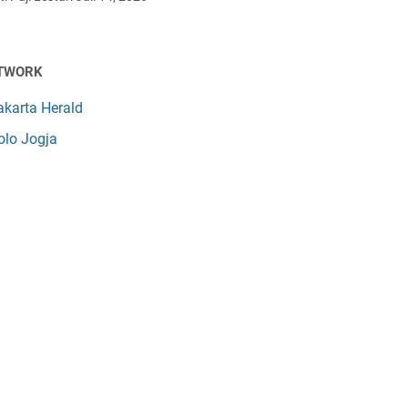
TWORK
akarta Herald
olo Jogja