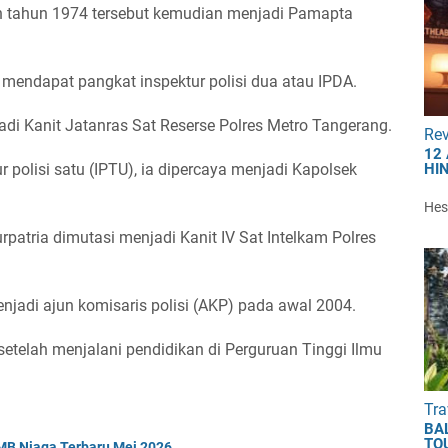
ran tahun 1974 tersebut kemudian menjadi Pamapta
mendapat pangkat inspektur polisi dua atau IPDA.
di Kanit Jatanras Sat Reserse Polres Metro Tangerang.
Re
12
HI
r polisi satu (IPTU), ia dipercaya menjadi Kapolsek
Hest
patria dimutasi menjadi Kanit IV Sat Intelkam Polres
enjadi ajun komisaris polisi (AKP) pada awal 2004.
setelah menjalani pendidikan di Perguruan Tinggi Ilmu
Tra
BA
TO
MB Niaga Terbaru Mei 2026