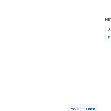
NE
J
S
Postingan Lama