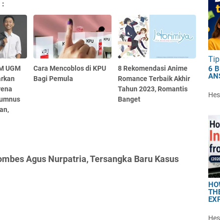
 :
Tip
EM UGM
Cara Mencoblos di KPU
8 Rekomendasi Anime
6 
AN
arkan
Bagi Pemula
Romance Terbaik Akhir
rena
Tahun 2023, Romantis
Hest
lumnus
Banget
an,
Kombes Agus Nurpatria, Tersangka Baru Kasus
HO
TH
EX
Hest