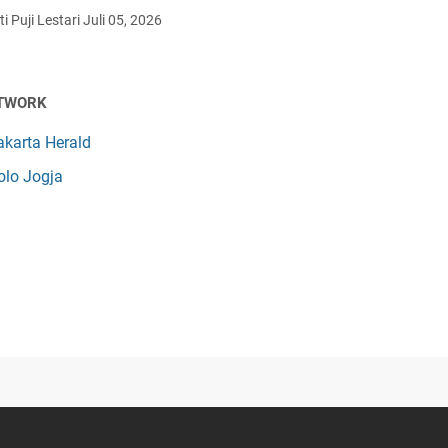
i Puji Lestari
Juli 05, 2026
TWORK
akarta Herald
olo Jogja