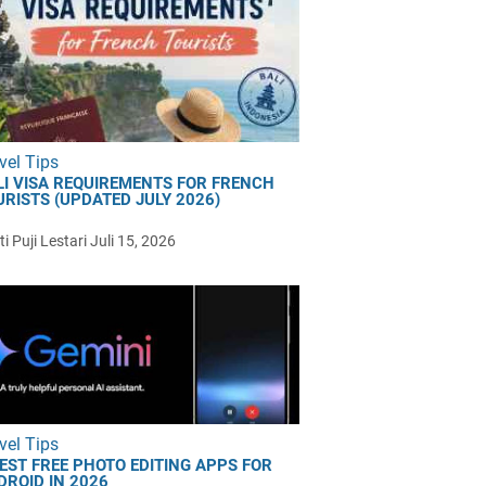
vel Tips
LI VISA REQUIREMENTS FOR FRENCH
URISTS (UPDATED JULY 2026)
i Puji Lestari
Juli 15, 2026
vel Tips
BEST FREE PHOTO EDITING APPS FOR
DROID IN 2026