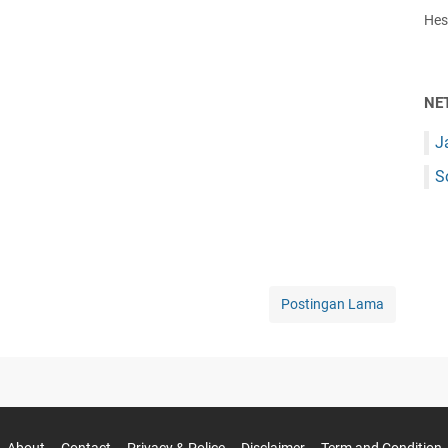
Hest
NE
J
S
Postingan Lama