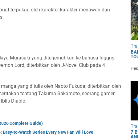
dibuat terpukau oleh karakter-karakter menawan dan
s.
Tra
BA
TO
ukiya Murasaki yang diterjemahkan ke bahasa Inggris
on Lord, diterbitkan oleh J-Novel Club pada 4
Hest
i manga yang ditulis oleh Naoto Fukuda, diterbitkan oleh
nceritakan tentang Takuma Sakamoto, seorang gamer
blis Diablo.
(2026 Complete Guide)
Tra
7 
6: Easy-to-Watch Series Every New Fan Will Love
AN