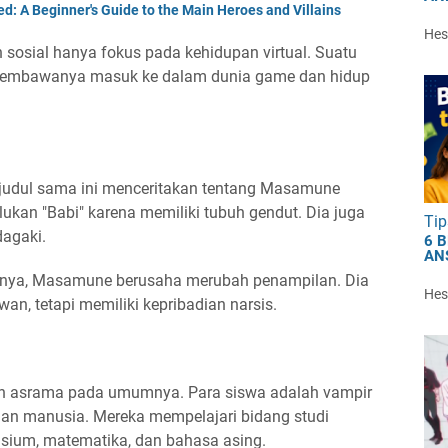
d: A Beginner's Guide to the Main Heroes and Villains
Hest
sosial hanya fokus pada kehidupan virtual. Suatu
 membawanya masuk ke dalam dunia game dan hidup
rjudul sama ini menceritakan tentang Masamune
ukan "Babi" karena memiliki tubuh gendut. Dia juga
Tip
dagaki.
6 
AN
anya, Masamune berusaha merubah penampilan. Dia
Hest
n, tetapi memiliki kepribadian narsis.
ah asrama pada umumnya. Para siswa adalah vampir
an manusia. Mereka mempelajari bidang studi
asium, matematika, dan bahasa asing.