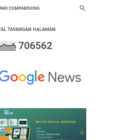
 AND COMPARISONS
TAL TAYANGAN HALAMAN
7
0
6
5
6
2