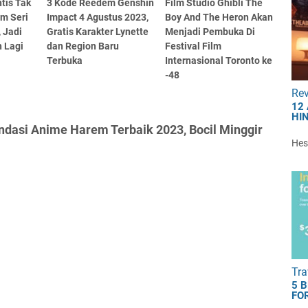
tis Tak
3 Kode Reedem Genshin
Film Studio Ghibli The
m Seri
Impact 4 Agustus 2023,
Boy And The Heron Akan
 Jadi
Gratis Karakter Lynette
Menjadi Pembuka Di
 Lagi
dan Region Baru
Festival Film
Terbuka
Internasional Toronto ke
-48
Re
12
HI
dasi Anime Harem Terbaik 2023, Bocil Minggir
Hest
Tra
5 
FOR