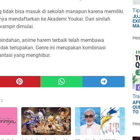
Tip
 tidak bisa masuk di sekolah manapun karena memiliki
JU
bunya mendaftarkan ke Akademi Youkai. Dari sinilah
EXP
MA
ampir dimulai.
Hest
keindahan, anime harem terbaik telah membawa
idak terlupakan. Genre ini merupakan kombinasi
antasi yang menghibur.
Tra
 :
AP
QU
TO
Hest