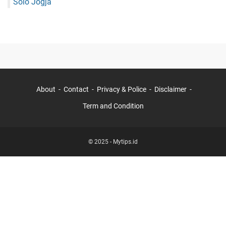
Solo Jogja
About
Contact
Privacy & Police
Disclaimer
Term and Condition
© 2025 -
Mytips.id