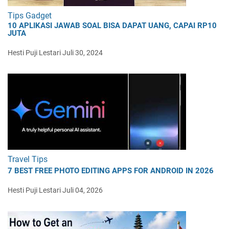
Tips Gadget
10 APLIKASI JAWAB SOAL BISA DAPAT UANG, CAPAI RP10
JUTA
Hesti Puji Lestari
Juli 30, 2024
Travel Tips
7 BEST FREE PHOTO EDITING APPS FOR ANDROID IN 2026
Hesti Puji Lestari
Juli 04, 2026