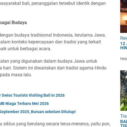
masyarakat bali, penanggalan tersebut identik dengan
bagai Budaya
engan budaya tradisional Indonesia, terutama Jawa.
Re
 dalam konteks kepercayaan dan tradisi yang terkait
12
HI
aik untuk berbagai acara.
Hest
galan yang digunakan dalam budaya Jawa untuk
 hari. Sistem ini diwariskan dari tradisi agama Hindu
pada masa lalu.
 Swiss Tourists Visiting Bali in 2026
MB Niaga Terbaru Mei 2026
September 2025, Buruan sebelum Ditutup!
Tra
BA
tu siklus yang berulang secara terus-menerus, yaitu pon,
TO