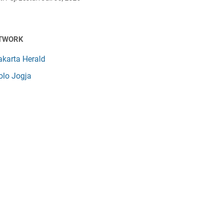
TWORK
akarta Herald
olo Jogja