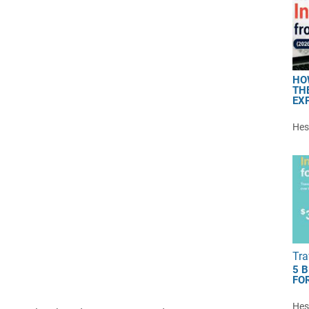
HO
TH
EX
Hest
Tra
5 
FOR
Hest