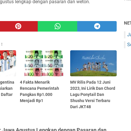
Agustus lengkap dengan pasaran dan weton.
NE
J
 :
S
rgentina
4 Fakta Menarik
MV Rilis Pada 12 Juni
siarkan
Rencana Pemerintah
2023, Ini Lirik Dan Chord
i Daftar
Pangkas Rp1.000
Lagu Ponytail Dan
Menjadi Rp1
Shushu Versi Terbaru
Dari JKT48
r Jawa Agustus Lengkap dengan Pasaran dan