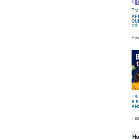
Tra
AP
QU
TO
Hest
Tip
6 
AN
Hest