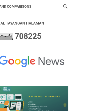
 AND COMPARISONS
TAL TAYANGAN HALAMAN
7
0
8
2
2
5