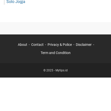
Solo Jogja
About
Contact
Privacy & Police
Disclaimer
Term and Condition
© 2025 -
Mytips.id