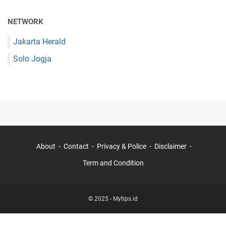
NETWORK
Jakarta Herald
Solo Jogja
About
Contact
Privacy & Police
Disclaimer
Term and Condition
© 2025 -
Mytips.id