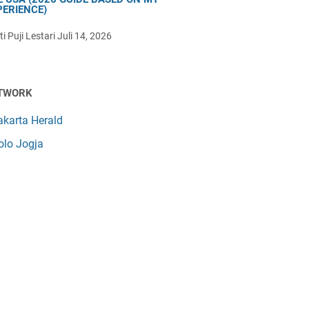
PERIENCE)
i Puji Lestari
Juli 14, 2026
TWORK
akarta Herald
olo Jogja