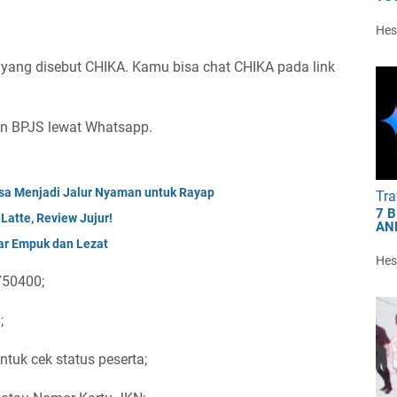
Hest
yang disebut CHIKA. Kamu bisa chat CHIKA pada link
aan BPJS lewat Whatsapp.
a Menjadi Jalur Nyaman untuk Rayap
Tra
7 
Latte, Review Jujur!
AN
ar Empuk dan Lezat
Hest
750400;
;
ntuk cek status peserta;