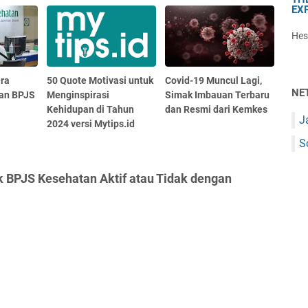
EX
Hest
era
50 Quote Motivasi untuk
Covid-19 Muncul Lagi,
NE
ran BPJS
Menginspirasi
Simak Imbauan Terbaru
Kehidupan di Tahun
dan Resmi dari Kemkes
J
2024 versi Mytips.id
S
k BPJS Kesehatan Aktif atau Tidak dengan