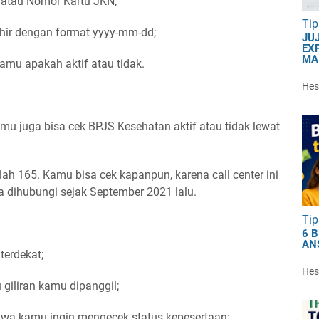
atau Nomor Kartu JKN;
Tip
ahir dengan format yyyy-mm-dd;
JU
EXP
MA
amu apakah aktif atau tidak.
Hest
amu juga bisa cek BPJS Kesehatan aktif atau tidak lewat
ah 165. Kamu bisa cek kapanpun, karena call center ini
a dihubungi sejak September 2021 lalu.
Tip
6 
AN
terdekat;
Hest
giliran kamu dipanggil;
a kamu ingin mengecek status kepesertaan;