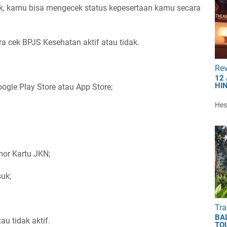
, kamu bisa mengecek status kepesertaan kamu secara
ra cek BPJS Kesehatan aktif atau tidak.
Re
12
HI
ogle Play Store atau App Store;
Hest
mor Kartu JKN;
uk;
Tra
BA
u tidak aktif.
TO