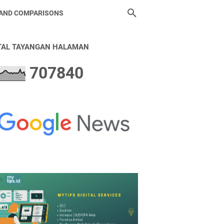
 AND COMPARISONS
TAL TAYANGAN HALAMAN
7
0
7
8
4
0