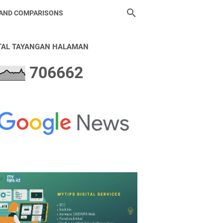
 AND COMPARISONS
TAL TAYANGAN HALAMAN
7
0
6
6
6
2