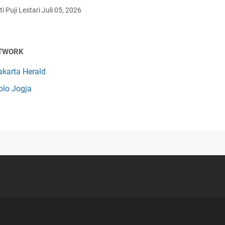
i Puji Lestari
Juli 05, 2026
TWORK
akarta Herald
olo Jogja