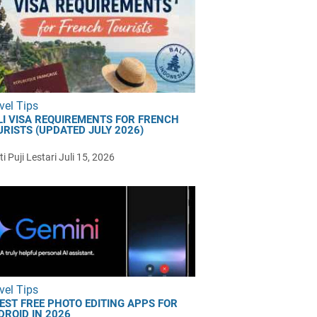
vel Tips
LI VISA REQUIREMENTS FOR FRENCH
URISTS (UPDATED JULY 2026)
i Puji Lestari
Juli 15, 2026
vel Tips
BEST FREE PHOTO EDITING APPS FOR
DROID IN 2026