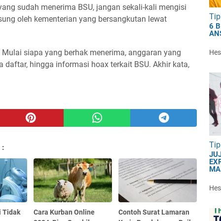
yang sudah menerima BSU, jangan sekali-kali mengisi
Tip
gsung oleh kementerian yang bersangkutan lewat
6 
AN
U. Mulai siapa yang berhak menerima, anggaran yang
Hest
 daftar, hingga informasi hoax terkait BSU. Akhir kata,
Tip
 :
JU
EXP
MA
Hest
i Tidak
Cara Kurban Online
Contoh Surat Lamaran