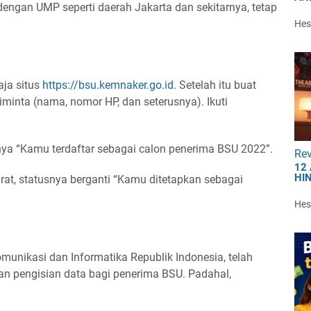
i dengan UMP seperti daerah Jakarta dan sekitarnya, tetap
Hest
aja situs
https://bsu.kemnaker.go.id
. Setelah itu buat
inta (nama, nomor HP, dan seterusnya). Ikuti
snya “Kamu terdaftar sebagai calon penerima BSU 2022”.
Re
12
HI
arat, statusnya berganti “Kamu ditetapkan sebagai
Hest
omunikasi dan Informatika Republik Indonesia, telah
aan pengisian data bagi penerima BSU. Padahal,