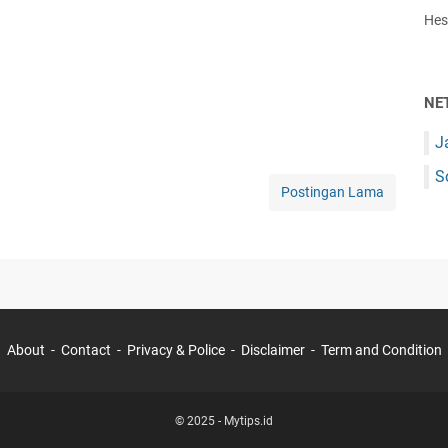
Hest
NE
J
S
Postingan Lama
About
Contact
Privacy & Police
Disclaimer
Term and Condition
© 2025 -
Mytips.id