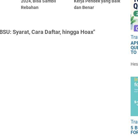
2024, Bisa Sambil
Kerja Pendek yang Baik
Rebahan
dan Benar
BSU: Syarat, Cara Daftar, hingga Hoax"
Tra
AP
QU
TO
Hest
Tra
5 
FOR