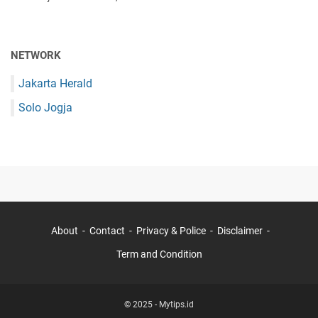
NETWORK
Jakarta Herald
Solo Jogja
About
Contact
Privacy & Police
Disclaimer
Term and Condition
© 2025 -
Mytips.id