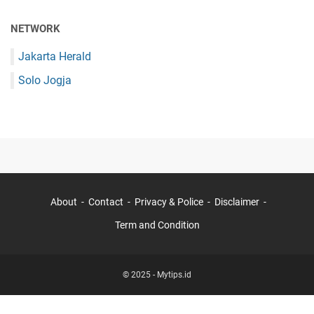
NETWORK
Jakarta Herald
Solo Jogja
About
Contact
Privacy & Police
Disclaimer
Term and Condition
© 2025 -
Mytips.id