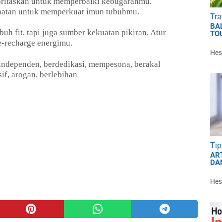
oritaskan untuk memperbaiki kebugaranmu.
hatan untuk memperkuat imun tubuhmu.
Tra
BA
uh fit, tapi juga sumber kekuatan pikiran. Atur
TO
e-recharge energimu.
Hest
, independen, berdedikasi, mempesona, berakal
if, arogan, berlebihan
Tip
AR
DA
Hest