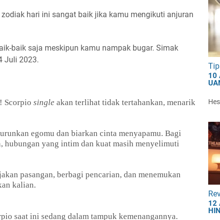
odiak hari ini sangat baik jika kamu mengikuti anjuran
baik-baik saja meskipun kamu nampak bugar. Simak
4 Juli 2023.
Tip
10
UA
Hest
i! Scorpio
single
akan terlihat tidak tertahankan, menarik
enurunkan egomu dan biarkan cinta menyapamu. Bagi
, hubungan yang intim dan kuat masih menyelimuti
njakan pasangan, berbagi pencarian, dan menemukan
an kalian.
Re
12
HI
orpio saat ini sedang dalam tampuk kemenangannya.