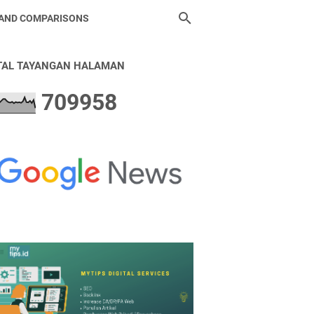
 AND COMPARISONS
TAL TAYANGAN HALAMAN
7
0
9
9
5
8