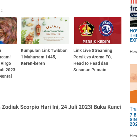
 :
HO
TH
EX
n
Kumpulan Link Twibbon
Link Live Streaming
Hest
ncam!
1 Muharram 1445,
Persik vs Arema FC,
 Virgo
Keren-keren
Head to Head dan
uli 2023:
Susunan Pemain
Mental
odiak Scorpio Hari Ini, 24 Juli 2023! Buka Kunci
Tra
7 
SI
20
Hest