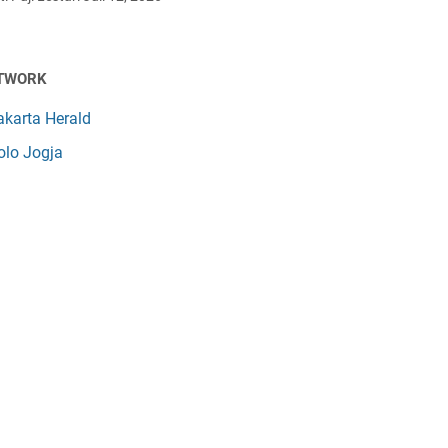
TWORK
akarta Herald
olo Jogja