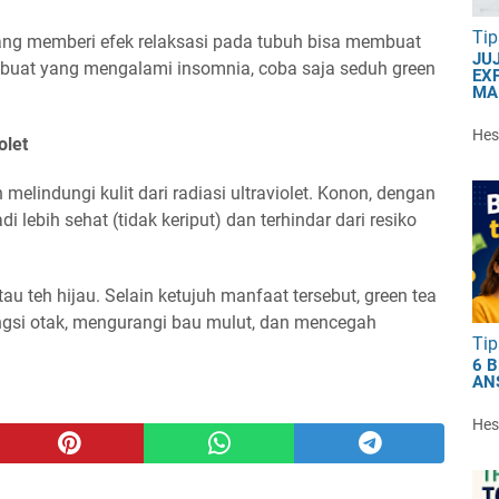
Tip
ang memberi efek relaksasi pada tubuh bisa membuat
JU
i, buat yang mengalami insomnia, coba saja seduh green
EXP
MA
Hest
olet
melindungi kulit dari radiasi ultraviolet. Konon, dengan
i lebih sehat (tidak keriput) dan terhindar dari resiko
au teh hijau. Selain ketujuh manfaat tersebut, green tea
ngsi otak, mengurangi bau mulut, dan mencegah
Tip
6 
AN
Hest