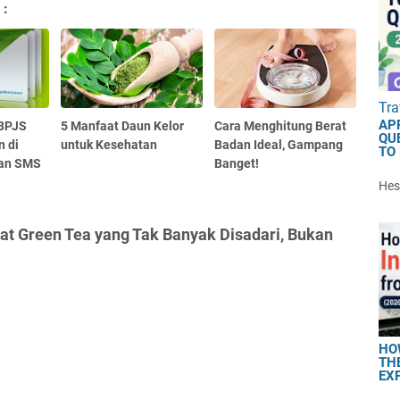
 :
Tra
AP
 BPJS
5 Manfaat Daun Kelor
Cara Menghitung Berat
QU
n di
untuk Kesehatan
Badan Ideal, Gampang
TO
dan SMS
Banget!
Hest
at Green Tea yang Tak Banyak Disadari, Bukan
HO
TH
EX