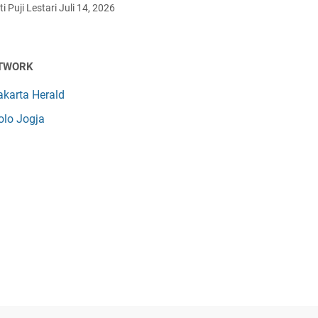
i Puji Lestari
Juli 14, 2026
TWORK
akarta Herald
olo Jogja