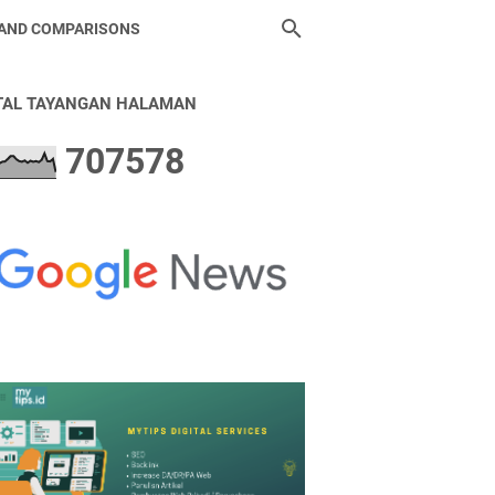
 AND COMPARISONS
TAL TAYANGAN HALAMAN
7
0
7
5
7
8