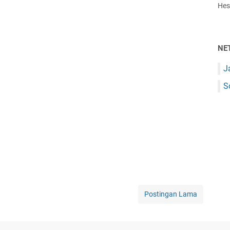
Hest
NE
J
S
Postingan Lama