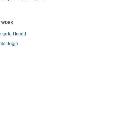
TWORK
akarta Herald
olo Jogja