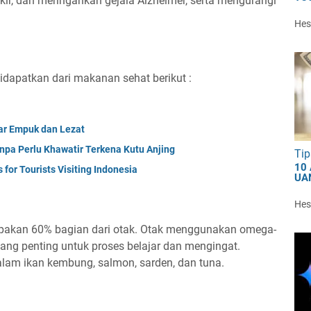
ir, dan meringankan gejala Alzheimer, serta mengurangi
Hest
dapatkan dari makanan sehat berikut :
ar Empuk dan Lezat
npa Perlu Khawatir Terkena Kutu Anjing
Tip
10
for Tourists Visiting Indonesia
UA
Hest
akan 60% bagian dari otak. Otak menggunakan omega-
ang penting untuk proses belajar dan mengingat.
lam ikan kembung, salmon, sarden, dan tuna.