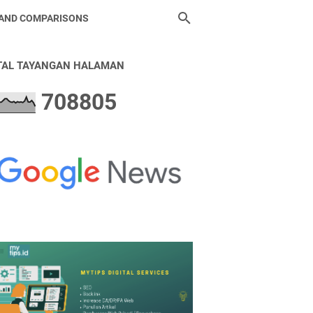
 AND COMPARISONS
TAL TAYANGAN HALAMAN
7
0
8
8
0
5