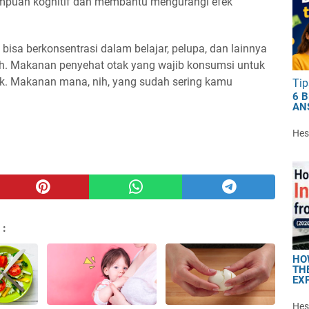
mpuan kognitif dan membantu mengurangi efek
bisa berkonsentrasi dalam belajar, pelupa, dan lainnya
nih. Makanan penyehat otak yang wajib konsumsi untuk
. Makanan mana, nih, yang sudah sering kamu
Tip
6 
AN
Hest
 :
HO
TH
EX
Hest