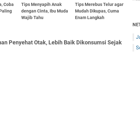
a, Coba
Tips Menyapih Anak
Tips Merebus Telur agar
Paling
dengan Cinta, Ibu Muda
Mudah Dikupas, Cuma
Wajib Tahu
Enam Langkah
NE
J
nan Penyehat Otak, Lebih Baik Dikonsumsi Sejak
S