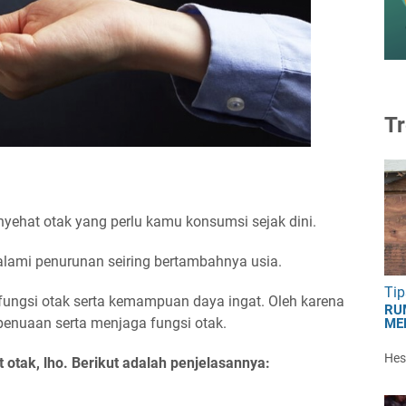
Tr
nyehat otak yang perlu kamu konsumsi sejak dini.
alami penurunan seiring bertambahnya usia.
Tip
fungsi otak serta kemampuan daya ingat. Oleh karena
RU
penuaan serta menjaga fungsi otak.
ME
Hest
tak, lho. Berikut adalah penjelasannya: